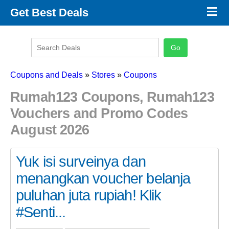
×
Get Best Deals
Promo Code Stores
Promo Code Categories
Latest Coupons
Coupons and Deals
»
Stores
»
Coupons
Rumah123 Coupons, Rumah123
Vouchers and Promo Codes
August 2026
Yuk isi surveinya dan
menangkan voucher belanja
puluhan juta rupiah! Klik
#Senti...