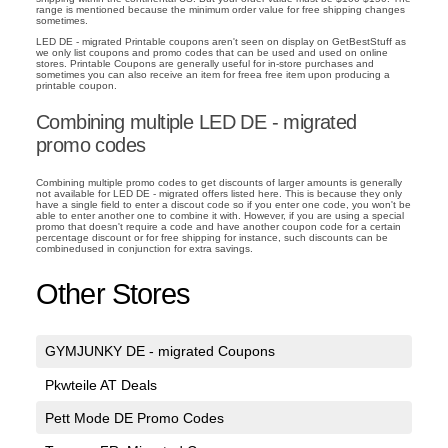
range is mentioned because the minimum order value for free shipping changes
sometimes.
LED DE - migrated Printable coupons aren't seen on display on GetBestStuff as
we only list coupons and promo codes that can be used and used on online
stores. Printable Coupons are generally useful for in-store purchases and
sometimes you can also receive an item for freea free item upon producing a
printable coupon.
Combining multiple LED DE - migrated
promo codes
Combining multiple promo codes to get discounts of larger amounts is generally
not available for LED DE - migrated offers listed here. This is because they only
have a single field to enter a discout code so if you enter one code, you won't be
able to enter another one to combine it with. However, if you are using a special
promo that doesn't require a code and have another coupon code for a certain
percentage discount or for free shipping for instance, such discounts can be
combinedused in conjunction for extra savings.
Other Stores
GYMJUNKY DE - migrated Coupons
Pkwteile AT Deals
Pett Mode DE Promo Codes