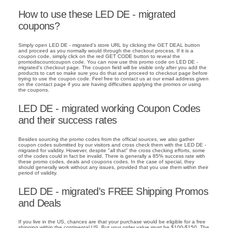
How to use these LED DE - migrated
coupons?
Simply open LED DE - migrated's store URL by clicking the GET DEAL button
and proceed as you normally would through the checkout process. If it is a
coupon code, simply click on the red GET CODE button to reveal the
promodiscountcoupon code. You can now use this promo code on LED DE -
migrated's checkout page. The coupon field will be visible only after you add the
products to cart so make sure you do that and proceed to checkout page before
trying to use the coupon code. Feel free to contact us at our email address given
on the contact page if you are having difficulties applying the promos or using
the coupons.
LED DE - migrated working Coupon Codes
and their success rates
Besides sourcing the promo codes from the official sources, we also gather
coupon codes submitted by our visitors and cross check them with the LED DE -
migrated for validity. However, despite "all that" the cross checking efforts, some
of the codes could in fact be invalid. There is generally a 85% success rate with
these promo codes, deals and coupons codes. In the case of special, they
should generally work without any issues, provided that you use them within their
period of validity.
LED DE - migrated's FREE Shipping Promos
and Deals
If you live in the US, chances are that your purchase would be eligible for a free
shipping within the continental US. But your order value must be $100-$150. The