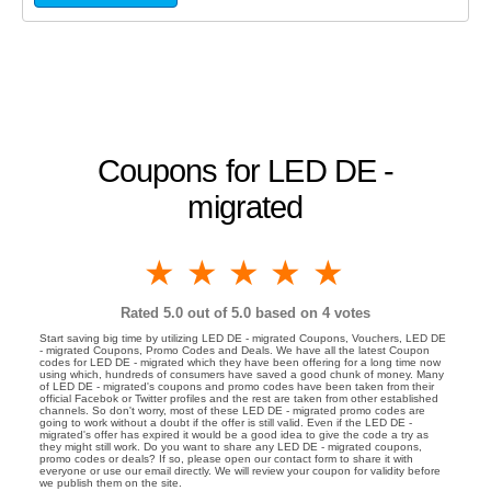
Coupons for LED DE -
migrated
1 star
2 stars
3 stars
4 stars
5 stars
Rated
5.0
out of 5.0 based on
4
votes
Start saving big time by utilizing LED DE - migrated Coupons, Vouchers, LED DE
- migrated Coupons, Promo Codes and Deals. We have all the latest Coupon
codes for LED DE - migrated which they have been offering for a long time now
using which, hundreds of consumers have saved a good chunk of money. Many
of LED DE - migrated's coupons and promo codes have been taken from their
official Facebok or Twitter profiles and the rest are taken from other established
channels. So don't worry, most of these LED DE - migrated promo codes are
going to work without a doubt if the offer is still valid. Even if the LED DE -
migrated's offer has expired it would be a good idea to give the code a try as
they might still work. Do you want to share any LED DE - migrated coupons,
promo codes or deals? If so, please open our contact form to share it with
everyone or use our email directly. We will review your coupon for validity before
we publish them on the site.